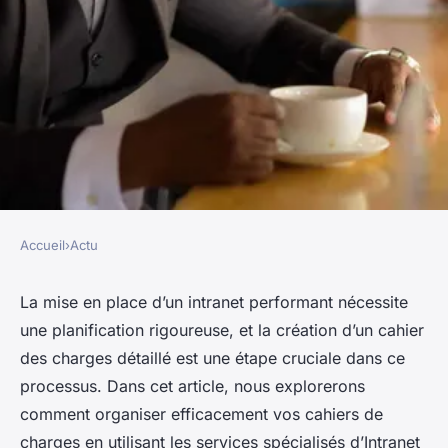
Accueil
›
Actu
ACTU
Intranet : Organisez vos
La mise en place d’un intranet performant nécessite
une planification rigoureuse, et la création d’un cahier
cahiers de charges avec
des charges détaillé est une étape cruciale dans ce
Intranet Inside
processus. Dans cet article, nous explorerons
comment organiser efficacement vos cahiers de
paschal
•
31 décembre 2023
•
2 min de lecture
charges en utilisant les services spécialisés d’Intranet