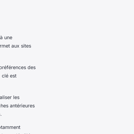
 à une
rmet aux sites
 préférences des
 clé est
liser les
hes antérieures
.
 notamment