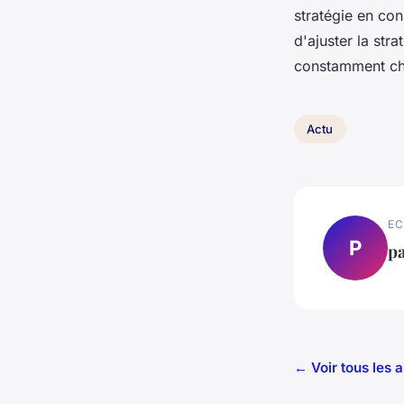
stratégie en co
d'ajuster la str
constamment cha
Actu
EC
P
p
← Voir tous les a