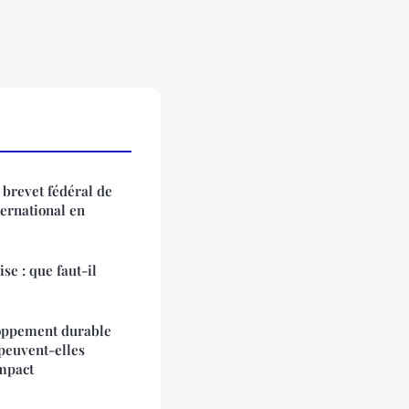
brevet fédéral de
ernational en
se : que faut-il
loppement durable
peuvent-elles
impact