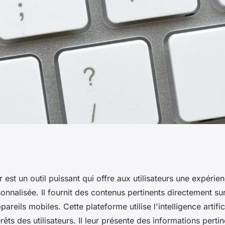
comment maximiser
est un outil puissant qui offre aux utilisateurs une expérie
nnalisée. Il fournit des contenus pertinents directement sur
ratégie et contenu
areils mobiles. Cette plateforme utilise l'intelligence artific
érêts des utilisateurs. Il leur présente des informations perti