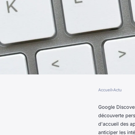
Accueil
›
Actu
ACTU
Google Discover : 
Google Discover 
découverte perso
la visibilité avec st
d'accueil des app
anticiper les int