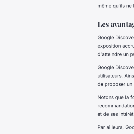
de qualité ?
même qu'ils ne 
Les avanta
paschal
•
29 janvier 2024
•
2 min de lecture
Google Discover 
exposition accru
d'atteindre un p
Google Discover
utilisateurs. Ain
de proposer un 
Notons que la f
recommandations
et de ses intérêt
Par ailleurs, Go